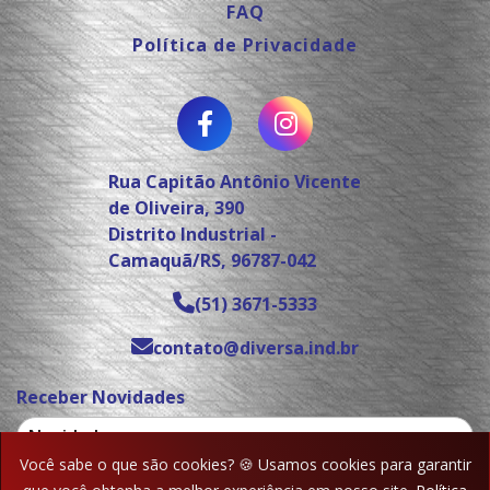
FAQ
Política de Privacidade
Rua Capitão Antônio Vicente
de Oliveira, 390
Distrito Industrial -
Camaquã/RS, 96787-042
(51) 3671-5333
contato@diversa.ind.br
Receber Novidades
Você sabe o que são cookies? 🍪 Usamos cookies para garantir