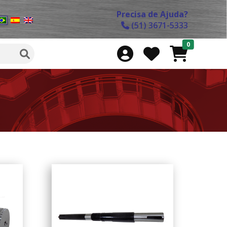
Precisa de Ajuda?
(51) 3671-5333
0