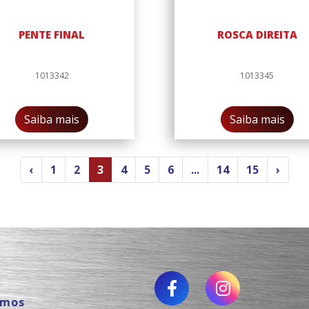
PENTE FINAL
ROSCA DIREITA
1013342
1013345
Saiba mais
Saiba mais
‹
1
2
3
4
5
6
...
14
15
›
omos