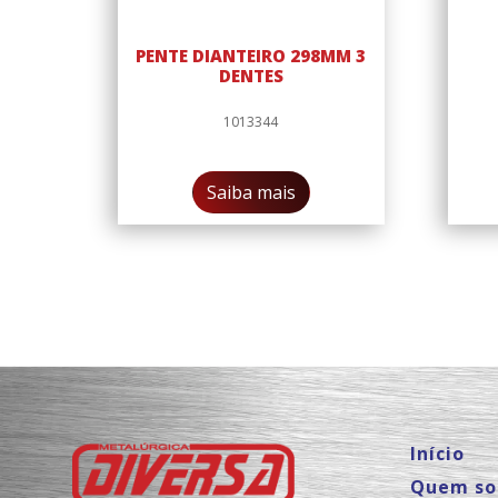
PENTE DIANTEIRO 298MM 3
DENTES
1013344
Saiba mais
Início
Quem s