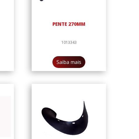
A
PENTE 270MM
1013343
Saiba mais