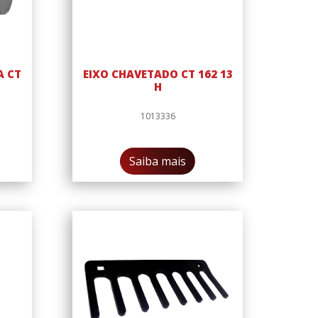
A CT
EIXO CHAVETADO CT 162 13
H
1013336
Saiba mais