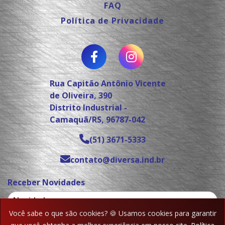
FAQ
Política de Privacidade
Rua Capitão Antônio Vicente
de Oliveira, 390
Distrito Industrial -
Camaquã/RS, 96787-042
(51) 3671-5333
contato@diversa.ind.br
Receber Novidades
Você sabe o que são cookies? 🍪 Usamos cookies para garantir