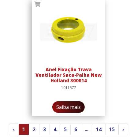
Anel Fixação Trava
Ventilador Saca-Palha New
Holland 300014
1011377
Saiba mais
‹
1
2
3
4
5
6
...
14
15
›