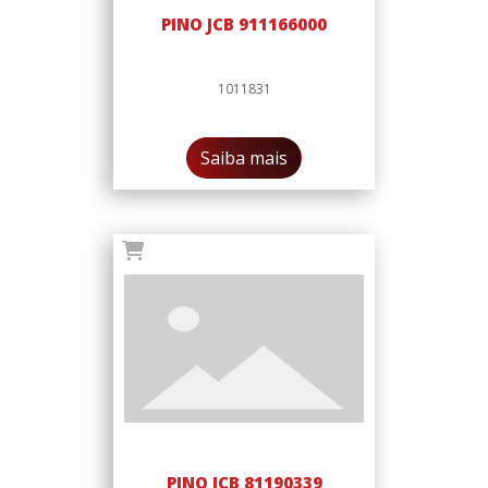
PINO JCB 911166000
1011831
Saiba mais
PINO JCB 81190339