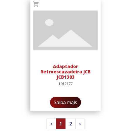
Adaptador
Retroescavadeira JCB
JCB1303
1012177
Saiba mais
‹
1
2
›