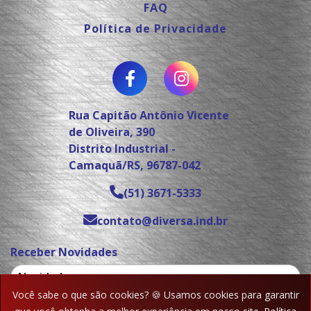
FAQ
Política de Privacidade
Rua Capitão Antônio Vicente
de Oliveira, 390
Distrito Industrial -
Camaquã/RS, 96787-042
(51) 3671-5333
contato@diversa.ind.br
Receber Novidades
Você sabe o que são cookies? 🍪 Usamos cookies para garantir