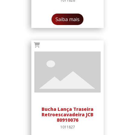
1011828
Saiba mais
Bucha Lança Traseira
Retroescavadeira JCB
80910076
1011827