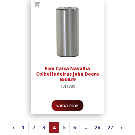
Eixo Caixa Navalha
Colheitadeiras John Deere
E56839
1011380
Saiba mais
‹
1
2
3
4
5
6
...
26
27
›