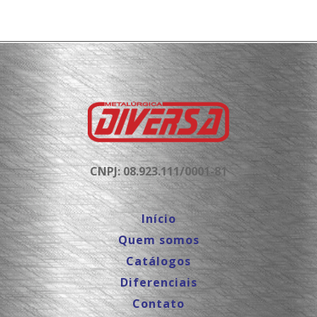
CNPJ: 08.923.111/0001-81
Início
Quem somos
Catálogos
Diferenciais
Contato