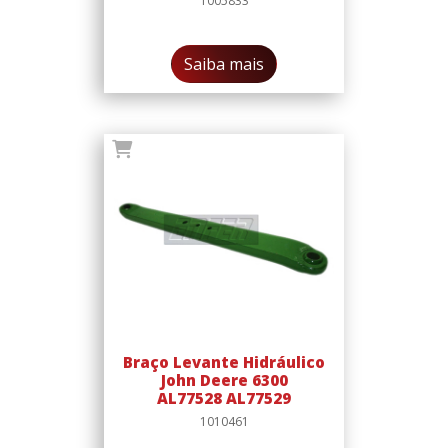
1005833
Saiba mais
Braço Levante Hidráulico
John Deere 6300
AL77528 AL77529
1010461