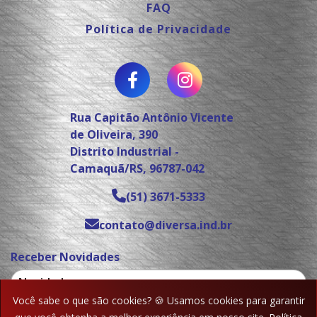
FAQ
Política de Privacidade
Rua Capitão Antônio Vicente
de Oliveira, 390
Distrito Industrial -
Camaquã/RS, 96787-042
(51) 3671-5333
contato@diversa.ind.br
Receber Novidades
Você sabe o que são cookies? 🍪 Usamos cookies para garantir