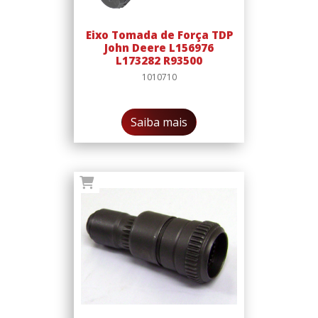
Eixo Tomada de Força TDP
John Deere L156976
L173282 R93500
1010710
Saiba mais