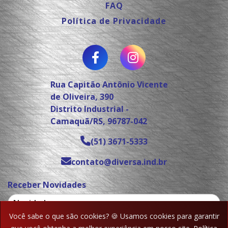
FAQ
Política de Privacidade
Rua Capitão Antônio Vicente
de Oliveira, 390
Distrito Industrial -
Camaquã/RS, 96787-042
(51) 3671-5333
contato@diversa.ind.br
Receber Novidades
Você sabe o que são cookies? 🍪 Usamos cookies para garantir