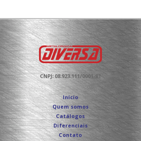
CNPJ: 08.923.111/0001-81
Início
Quem somos
Catálogos
Diferenciais
Contato