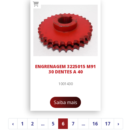
ENGRENAGEM 3225015 M91
30 DENTES A 40
1001430
Saiba mais
‹
1
2
...
5
6
7
...
16
17
›