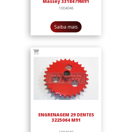
Massey 3318479M91
1004046
Saiba mais
ENGRENAGEM 29 DENTES
3225064 M91