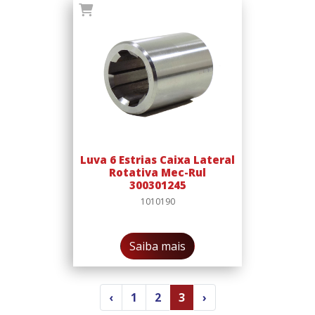
Luva 6 Estrias Caixa Lateral
Rotativa Mec-Rul
300301245
1010190
Saiba mais
‹
1
2
3
›