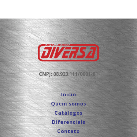
CNPJ: 08.923.111/0001-81
Início
Quem somos
Catálogos
Diferenciais
Contato