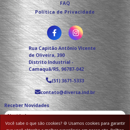
FAQ
Política de Privacidade
Rua Capitão Antônio Vicente
de Oliveira, 390
Distrito Industrial -
Camaquã/RS, 96787-042
(51) 3671-5333
contato@diversa.ind.br
Receber Novidades
Você sabe o que são cookies? 🍪 Usamos cookies para garantir