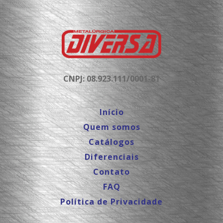
CNPJ: 08.923.111/0001-81
Início
Quem somos
Catálogos
Diferenciais
Contato
FAQ
Política de Privacidade