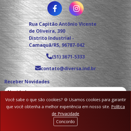
Rua Capitão Antônio Vicente
de Oliveira, 390
Distrito Industrial -
Camaquã/RS, 96787-042
(51) 3671-5333
contato@diversa.ind.br
Receber Novidades
Você sabe o que são cookies? 🍪 Usamos cookies para garantir
que você obtenha a melhor experiência em nosso site.
Política
de Privacidade
Concordo