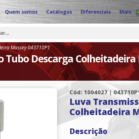
Quem somos
Catálogos
Diferenciais
Mais
deira Massey 043710P1
o Tubo Descarga Colheitadeira
Cód: 1004027 | 043710P
Luva Transmiss
Colheitadeira 
Descrição