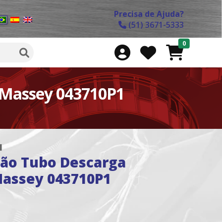
Precisa de Ajuda?
(51) 3671-5333
0
 Massey 043710P1
1
ão Tubo Descarga
Massey 043710P1