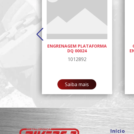
 DIANTEIRO
ENGRENAGEM PLATAFORMA
0
DQ 00024
E
86
1012892
ais
Saiba mais
Início