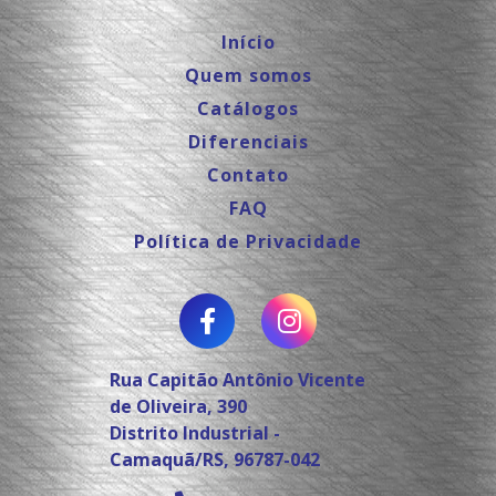
Início
Quem somos
Catálogos
Diferenciais
Contato
FAQ
Política de Privacidade
Rua Capitão Antônio Vicente
de Oliveira, 390
Distrito Industrial -
Camaquã/RS, 96787-042