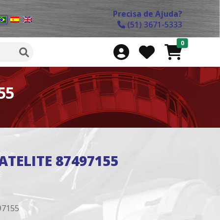
Precisa de Ajuda?
(51) 3671-5333
0
55
TELITE 87497155
97155