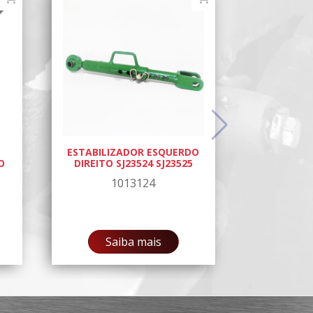
ESTABILIZADOR ESQUERDO
O
DIREITO SJ23524 SJ23525
1013124
Saiba mais