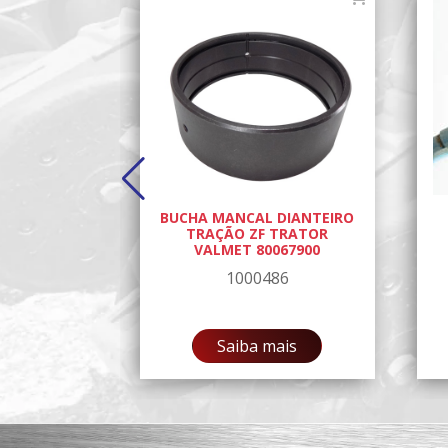
10 ESTRIAS
BUCHA MANCAL DIANTEIRO
ERDA JEEP
TRAÇÃO ZF TRATOR
1942
VALMET 80067900
76
1000486
ais
Saiba mais