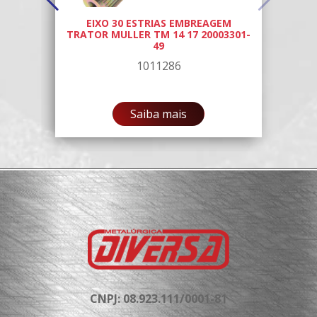
TOR
EIXO 30 ESTRIAS EMBREAGEM
TRATOR MULLER TM 14 17 20003301-
49
1011286
Saiba mais
CNPJ: 08.923.111/0001-81