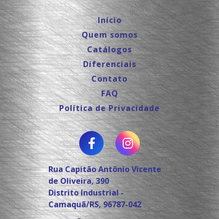
Início
Quem somos
Catálogos
Diferenciais
Contato
FAQ
Política de Privacidade
Rua Capitão Antônio Vicente
de Oliveira, 390
Distrito Industrial -
Camaquã/RS, 96787-042