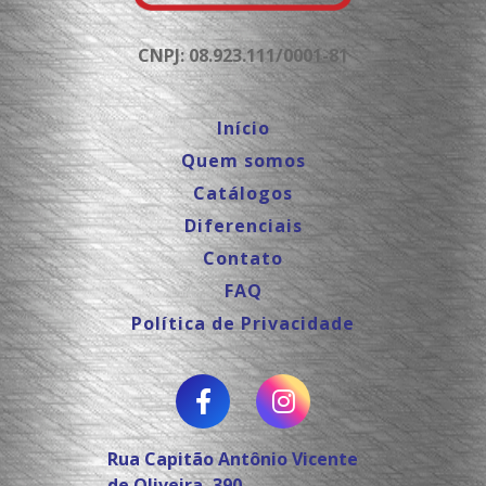
CNPJ: 08.923.111/0001-81
Início
Quem somos
Catálogos
Diferenciais
Contato
FAQ
Política de Privacidade
Rua Capitão Antônio Vicente
de Oliveira, 390