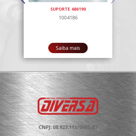
0
SUPORTE 486190
1004186
Saiba mais
CNPJ: 08.923.111/0001-81