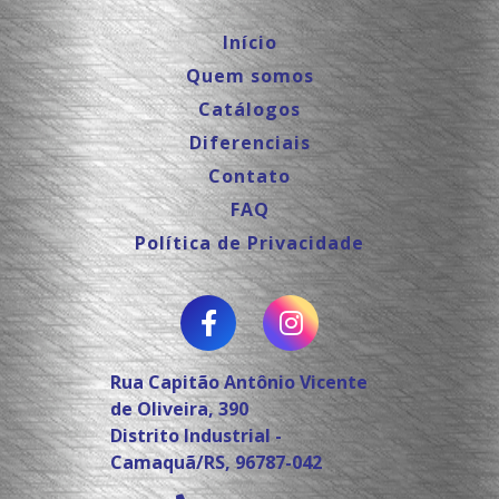
Início
Quem somos
Catálogos
Diferenciais
Contato
FAQ
Política de Privacidade
Rua Capitão Antônio Vicente
de Oliveira, 390
Distrito Industrial -
Camaquã/RS, 96787-042