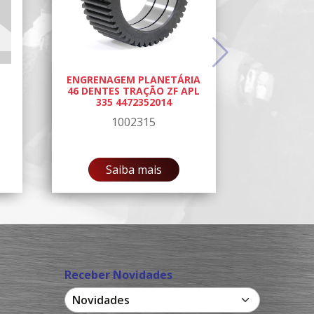
ENGRENAGEM PLANETÁRIA
46 DENTES TRAÇÃO ZF APL
335 4472352014
1002315
Saiba mais
Receber Novidades