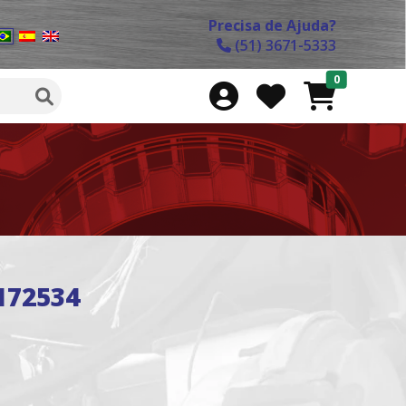
Precisa de Ajuda?
(51) 3671-5333
0
172534