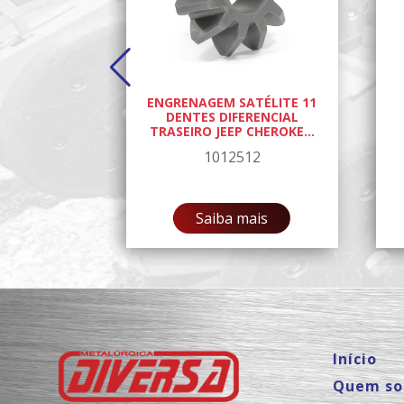
SEMEADEIRA
ENGRENAGEM SATÉLITE 11
NG 320
DENTES DIFERENCIAL
24
TRASEIRO JEEP CHEROKE...
47
1012512
ais
Saiba mais
Início
Quem s