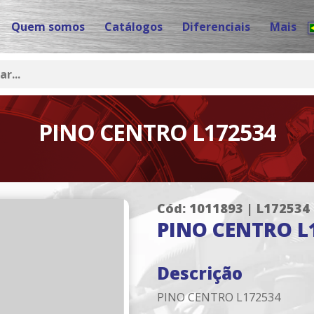
Quem somos
Catálogos
Diferenciais
Mais
PINO CENTRO L172534
Cód: 1011893 | L172534
PINO CENTRO L
Descrição
PINO CENTRO L172534