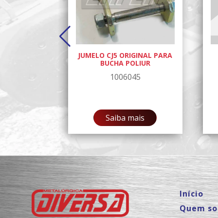
LISA
JUMELO CJ5 ORIGINAL PARA
TO PINO
BUCHA POLIUR
L 49581227
1006045
22
ais
Saiba mais
Início
Quem s