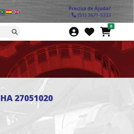
Precisa de Ajuda?
(51) 3671-5333
0
HA 27051020