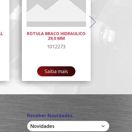
AL
ROTULA BRACO HIDRAULICO
29,0 MM
1012273
Saiba mais
Receber Novidades