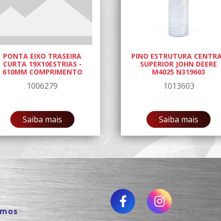
PONTA EIXO TRASEIRA
PINO ESTRUTURA CENTR
CURTA 19X10ESTRIAS -
SUPERIOR JOHN DEERE
610MM COMPRIMENTO
M4025 N319603
1006279
1013603
Saiba mais
Saiba mais
omos