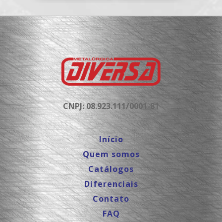
CNPJ: 08.923.111/0001-81
Início
Quem somos
Catálogos
Diferenciais
Contato
FAQ