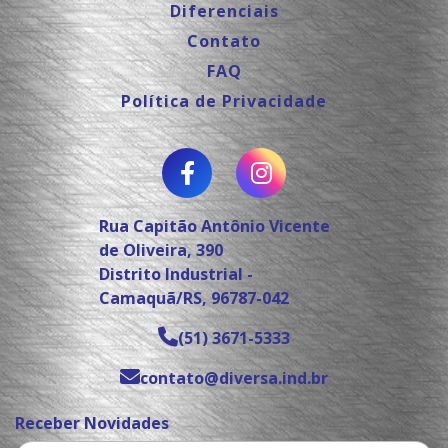
Diferenciais
Contato
FAQ
Política de Privacidade
Rua Capitão Antônio Vicente
de Oliveira, 390
Distrito Industrial -
Camaquã/RS, 96787-042
(51) 3671-5333
contato@diversa.ind.br
Receber Novidades