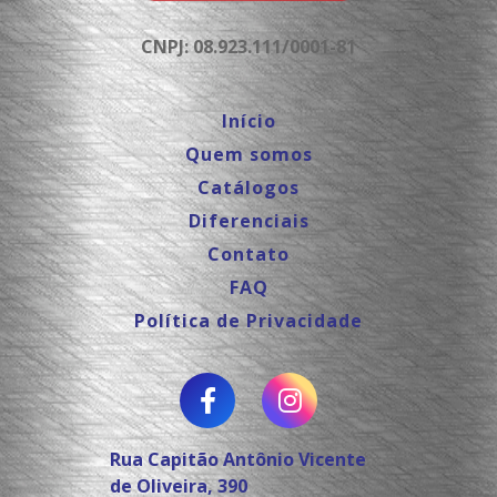
CNPJ: 08.923.111/0001-81
Início
Quem somos
Catálogos
Diferenciais
Contato
FAQ
Política de Privacidade
Rua Capitão Antônio Vicente
de Oliveira, 390