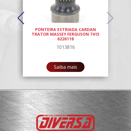
PONTEIRA ESTRIADA CARDAN
55
TRATOR MASSEY FERGUSON 7415
6226118
1013816
Saiba mais