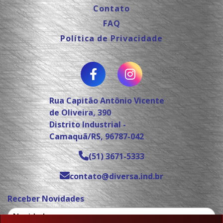
Contato
FAQ
Política de Privacidade
Rua Capitão Antônio Vicente
de Oliveira, 390
Distrito Industrial -
Camaquã/RS, 96787-042
(51) 3671-5333
contato@diversa.ind.br
Receber Novidades