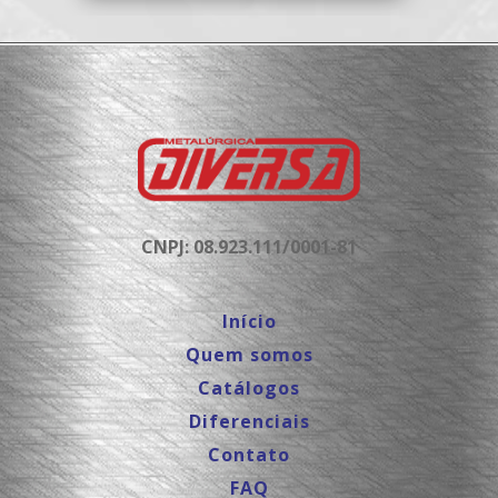
CNPJ: 08.923.111/0001-81
Início
Quem somos
Catálogos
Diferenciais
Contato
FAQ